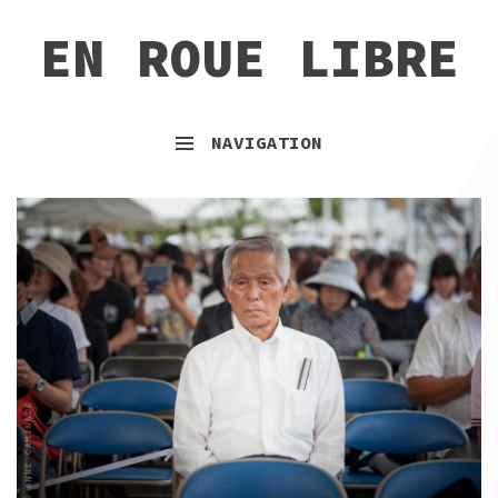
SKIP
SKIP
EN ROUE LIBRE
TO
TO
NAVIGATION
CONTENT
NAVIGATION